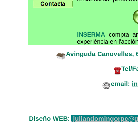
INSERMA
compta am
experiència en l’acción
Avinguda Canovelles, 6
Tel/F
email:
i
Diseño WEB:
juliandomingorpc@g