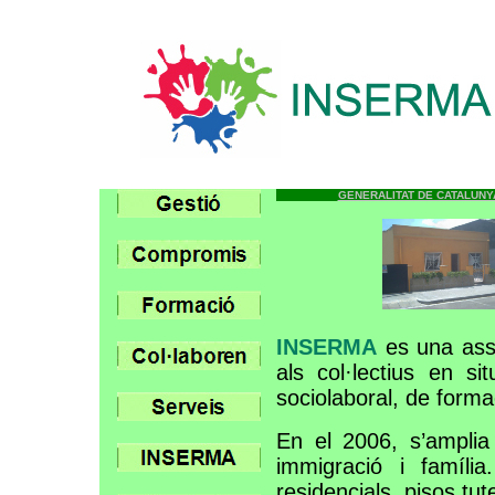
GENERALITAT DE CATALUNY
INSERMA
es una asso
als col·lectius en s
sociolaboral, de formac
En el 2006, s’amplia 
immigració i famíli
residencials, pisos tut